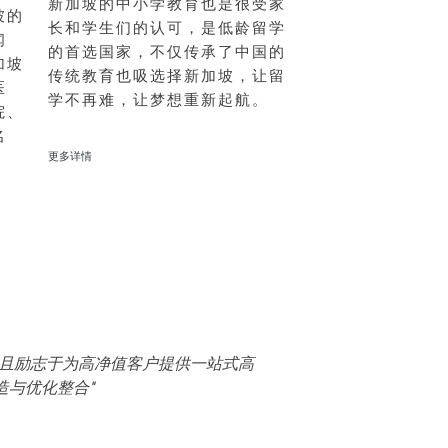
新加坡的中小学教育也是很受家
坡的
长和学生们的认可，是低龄留学
闻
的首选国家，不仅传承了中国的
加坡
传统教育也吸选择新加坡，让留
医
学不再难，让梦想重新起航。
院、
名
更多详情
，且励志于为高净值客户提供一站式高
造与优化整合"