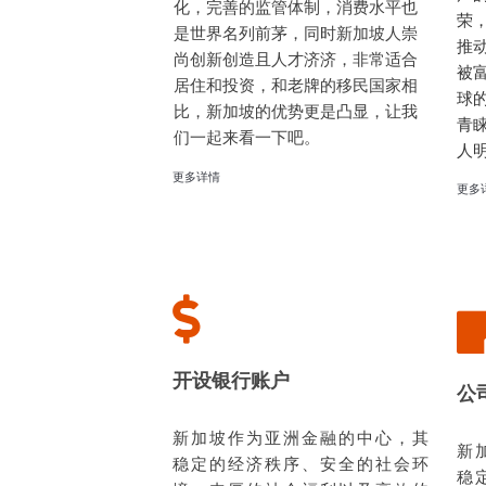
化，完善的监管体制，消费水平也
荣
是世界名列前茅，同时新加坡人崇
推
尚创新创造且人才济济，非常适合
被
居住和投资，和老牌的移民国家相
球
比，新加坡的优势更是凸显，让我
青
们一起来看一下吧。
人
更多详情
更多
开设银行账户
公
新加坡作为亚洲金融的中心，其
新
稳定的经济秩序、安全的社会环
稳